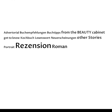
Schlagwörter
from the BEAUTY cabinet
Advertorial
Buchempfehlungen
Buchtipps
other Stories
get to know
Kochbuch
Lesenswert
Neuerscheinungen
Rezension
Roman
Portrait
Dankenswerterweise erhalte ich von
Buchverlagen nicht kostenfreie
Leseexemplare. Sollten sich eines in
meinen Artikel wiederfinden,
kennzeichne ich es entsprechend.