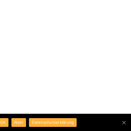
Dankenswerterweise erhalte ich von
Buchverlagen nicht kostenfreie
Leseexemplare. Sollten sich eines in
meinen Artikel wiederfinden,
kennzeichne ich es entsprechend.
OK
Nein
Datenschutzerklärung