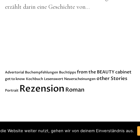
erzählt darin eine Geschichte von…
Schlagwörter
from the BEAUTY cabinet
Advertorial
Buchempfehlungen
Buchtipps
other Stories
get to know
Kochbuch
Lesenswert
Neuerscheinungen
Rezension
Roman
Portrait
die Website weiter nutzt, gehen wir von deinem Einverständnis aus.