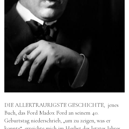
DIE ALLERTRAURIGSTE GESCHICHTE, jenes
Buch, das Ford Madox Ford an seinem 40.
Geburtstag niederschrieb, „um zu zeigen, was er
konnte“, erreichte mich im Herbst des letztes Jahres.