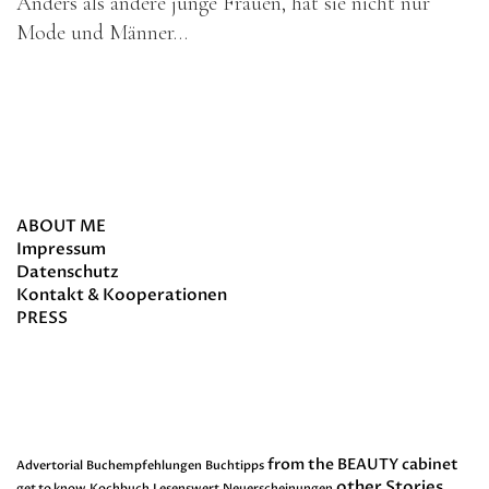
Anders als andere junge Frauen, hat sie nicht nur
Mode und Männer…
about
ABOUT ME
Impressum
Datenschutz
Kontakt & Kooperationen
PRESS
Schlagwörter
from the BEAUTY cabinet
Advertorial
Buchempfehlungen
Buchtipps
other Stories
get to know
Kochbuch
Lesenswert
Neuerscheinungen