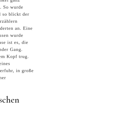
nkel ganz
n. So wurde
d so blickt der
Erzählern
derten an. Eine
ossen wurde
se ist es, die
nder Gang.
dem Kopf trug.
eines
erfuhr, in große
ner
ischen