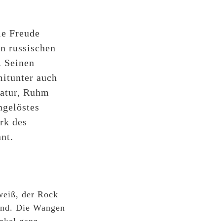
le Freude
n russischen
. Seinen
mitunter auch
ratur, Ruhm
ngelöstes
rk des
nnt.
weiß, der Rock
zend. Die Wangen