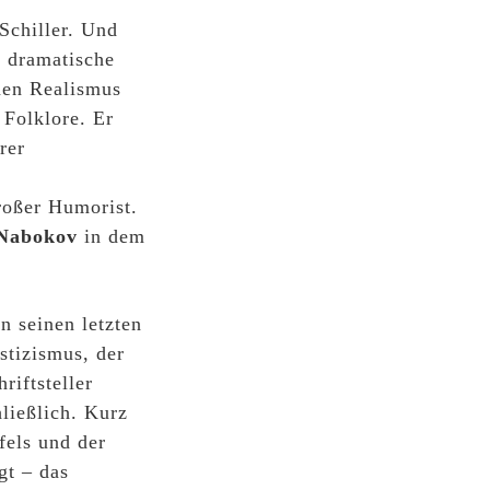
Schiller. Und
f dramatische
nen Realismus
 Folklore. Er
rer
n
großer Humorist.
 Nabokov
in dem
n seinen letzten
stizismus, der
riftsteller
ließlich. Kurz
fels und der
gt – das