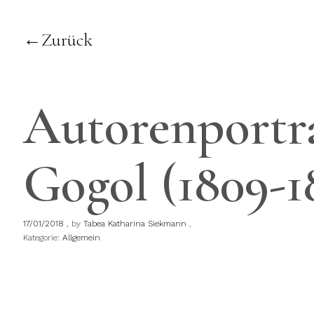
Zurück
Autorenportra
Gogol (1809-1
17/01/2018
by
Tabea Katharina Siekmann
Kategorie:
Allgemein