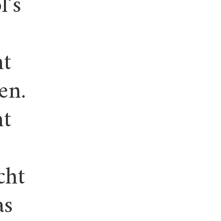
l’s
ht
en.
mt
cht
as