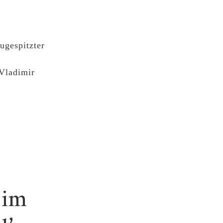
ugespitzter
 Vladimir
 im