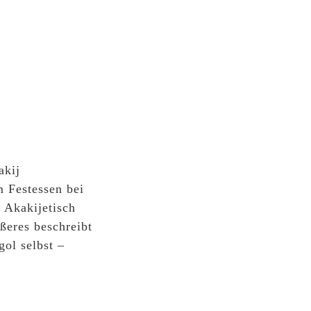
akij
 Festessen bei
 Akakijetisch
ßeres beschreibt
ol selbst –