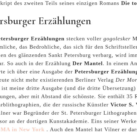
kript des zweiten Teils seines einzigen Romans
Die t
rsburger Erzählungen
etersburger Erzählungen
stecken voller
gogolesker
M
liche, das Bedrohliche, das sich für den Schriftstelle
en des glänzenden Sankt Petersburg verbarg, wird im
ar. So auch in der Erzählung
Der Mantel
. In einem An
rte ich über eine Ausgabe der
Petersburger Erzählun
ute nicht mehr existierenden Berliner Verlag
Der Mor
s ist meine dritte Ausgabe (und die dritte Übersetzung
ungen, aber mit Abstand die schönste. Sie enthält 35
rblithographien, die der russische Künstler
Victor S. 
ilner war Begründer der St. Petersburger Lithographe
sor an der dortigen Kunstakademie. Eins seiner Werke 
MA in New York
. Auch den Mantel hat Vilner er dars