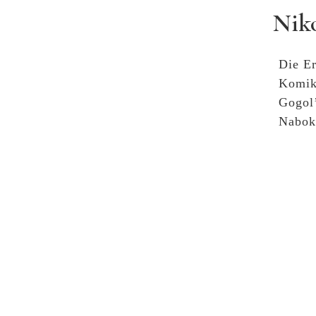
Niko
Die Er
Komik
Gogol
Naboko