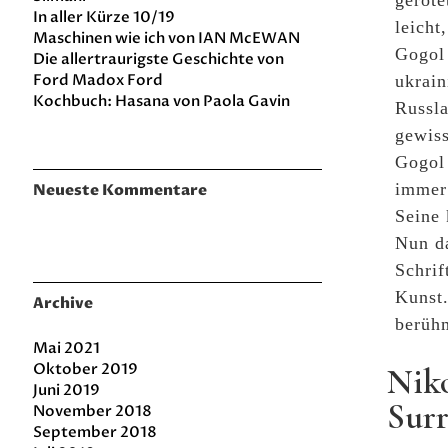
geröte
In aller Kürze 10/19
leicht
Maschinen wie ich von IAN McEWAN
Gogol
Die allertraurigste Geschichte von
Ford Madox Ford
ukrain
Kochbuch: Hasana von Paola Gavin
Russla
gewis
Gogol
immer
Neueste Kommentare
Seine 
Nun da
Schrif
Kunst.
Archive
berühm
Mai 2021
Oktober 2019
Niko
Juni 2019
Surr
November 2018
September 2018