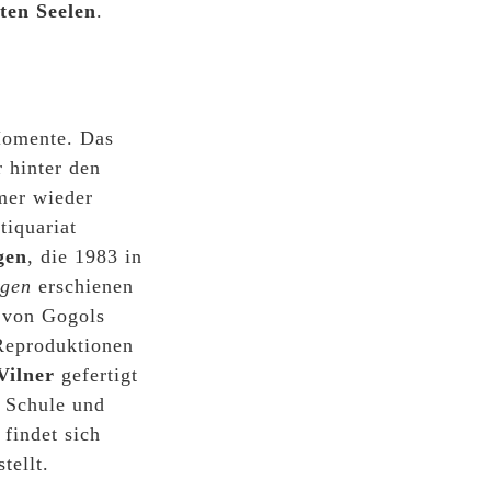
oten Seelen
.
omente. Das
r hinter den
mer wieder
tiquariat
gen
, die 1983 in
gen
erschienen
) von Gogols
 Reproduktionen
Vilner
gefertigt
n Schule und
findet sich
tellt.