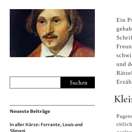
Ein P
gehab
Schri
Freun
schwi
und d
Rätse
Erzäh
Klei
Neueste Beiträge
Pagens
rötlic
In aller Kürze: Ferrante, Louis und
Slimani