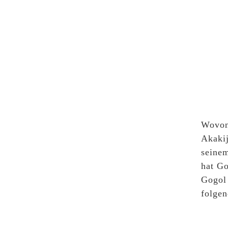
Wovon 
Akaki
seinem
hat Go
Gogol 
folge