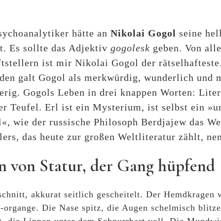
sychoanalytiker hätte an
Nikolai Gogol
seine hel
t. Es sollte das Adjektiv
gogolesk
geben. Von alle
ftstellern ist mir Nikolai Gogol der rätselhafteste
den galt Gogol als merkwürdig, wunderlich und 
erig. Gogols Leben in drei knappen Worten: Lite
er Teufel. Erl ist ein Mysterium, ist selbst ein »u
l«, wie der russische Philosoph Berdjajew das We
lers, das heute zur großen Weltliteratur zählt, ne
n von Statur, der Gang hüpfend
chnitt, akkurat seitlich gescheitelt. Der Hemdkragen 
h-organge. Die Nase spitz, die Augen schelmisch blit