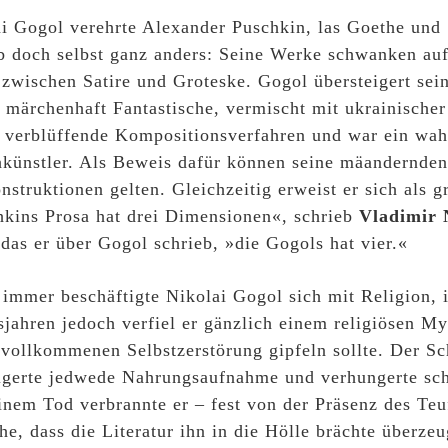
i Gogol verehrte Alexander Puschkin, las Goethe und 
b doch selbst ganz anders: Seine Werke schwanken au
zwischen Satire und Groteske. Gogol übersteigert sei
s märchenhaft Fantastische, vermischt mit ukrainischer
 verblüffende Kompositionsverfahren und war ein wah
hkünstler. Als Beweis dafür können seine mäandernde
nstruktionen gelten. Gleichzeitig erweist er sich als 
kins Prosa hat drei Dimensionen«, schrieb
Vladimir
das er über Gogol schrieb, »die Gogols hat vier.«
immer beschäftigte Nikolai Gogol sich mit Religion, i
jahren jedoch verfiel er gänzlich einem religiösen My
 vollkommenen Selbstzerstörung gipfeln sollte. Der Sch
igerte jedwede Nahrungsaufnahme und verhungerte sch
inem Tod verbrannte er – fest von der Präsenz des Teu
he, dass die Literatur ihn in die Hölle brächte überzeu