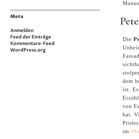
Manus
Meta
Pete
Anmelden
Feed der Einträge
Die
P
Kommentare-Feed
Unheim
WordPress.org
Fassad
sichtb
stolpe
dem he
ist. E
Erzähl
von Fa
hat. V
Profes
im
Mo