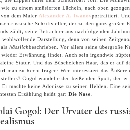
t, die Lippen unter dem Schnurrbart voll. Die Mundwi
, wie zu einem amüsierten Lächeln, nach oben gezoge
 von dem Maler
Alexander A. Iwanov
portraitiert. Un
isch-russische Schriftsteller, der zu den ganz großen 
nds zählt, seine Betrachter aus nachfolgenden Jahrhun
s wohlwollende Darstellung, denn von seinen Zeitgen
 als
hässlich
beschrieben. Vor allem seine übergroße Na
 wieder Erwähnung findet. Auch sein irgendwie hüpfe
kleine Statur. Und das Büschelchen Haar, das er auf 
rf man zu Recht fragen: Wen interessiert das Äußere 
tstellers? Gogol wandelte den beißenden Spott, den er 
 Er machte keine Adonisse zu seinen Helden. Eine sei
testen Erzählung heißt gar:
Die Nase
.
lai Gogol: Der Urvater des russ
ealismus