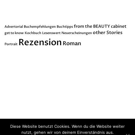
Schlagwörter
from the BEAUTY cabinet
Advertorial
Buchempfehlungen
Buchtipps
other Stories
get to know
Kochbuch
Lesenswert
Neuerscheinungen
Rezension
Roman
Portrait
Dankenswerterweise erhalte ich von
Buchverlagen nicht kostenfreie
Leseexemplare. Sollten sich eines in
meinen Artikel wiederfinden,
kennzeichne ich es entsprechend.
Diese Website benutzt Cookies. Wenn du die Website weiter
nutzt, gehen wir von deinem Einverständnis aus.