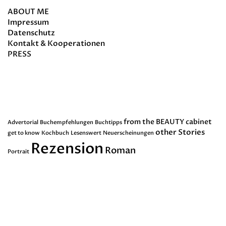
ABOUT ME
Impressum
Datenschutz
Kontakt & Kooperationen
PRESS
Schlagwörter
from the BEAUTY cabinet
Advertorial
Buchempfehlungen
Buchtipps
other Stories
get to know
Kochbuch
Lesenswert
Neuerscheinungen
Rezension
Roman
Portrait
Dankenswerterweise erhalte ich von
Buchverlagen nicht kostenfreie
Leseexemplare. Sollten sich eines in