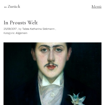
Zurück
Menü
In Prousts Welt
25/09/2017
by
Tabea Katharina Siekmann
Kategorie:
Allgemein